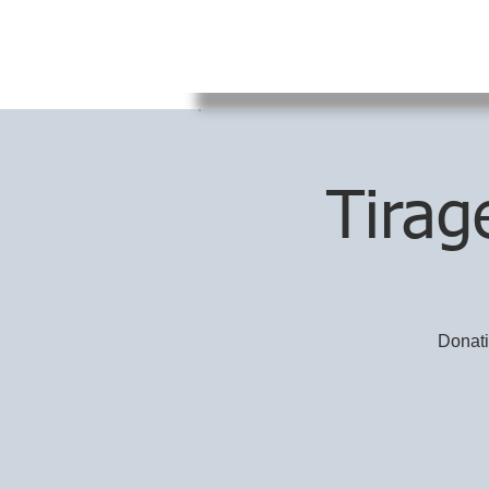
Tirag
Donati