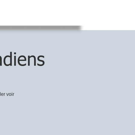
adiens
er voir